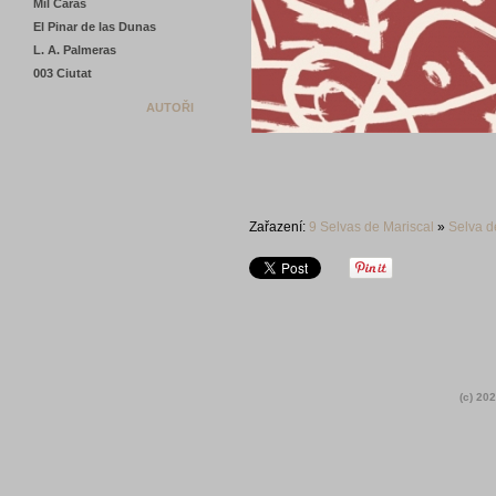
Mil Caras
El Pinar de las Dunas
L. A. Palmeras
003 Ciutat
AUTOŘI
Zařazení:
9 Selvas de Mariscal
»
Selva d
(c) 202