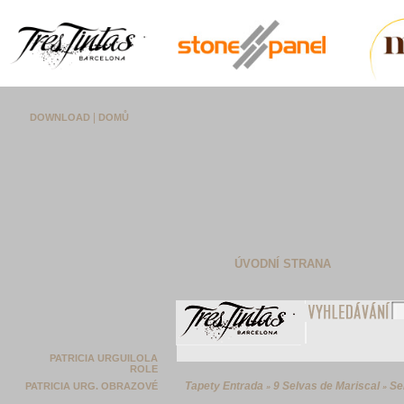
|
DOWNLOAD
DOMŮ
ÚVODNÍ STRANA
PATRICIA URGUILOLA
ROLE
Tapety Entrada
9 Selvas de Mariscal
Se
PATRICIA URG. OBRAZOVÉ
»
»