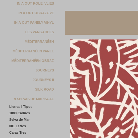
IN A OUT ROLE, VLIES
IN A OUT OBRAZOVÉ
IN A OUT PANELY VINYL
LES VANGARDES
MÉDITERRANÉEN
MÉDITERRANÉEN PANEL
MÉDITERRANÉEN OBRAZ
JOURNEYS
JOURNEYS II
SILK ROAD
9 SELVAS DE MARISCAL
Lletras i Tipos
1080 Cadires
Selva de Mar
001 Letres
Caras Tres